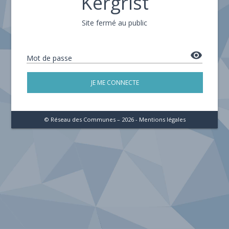
Kergrist
Site fermé au public
remove_red_eye
Mot de passe
JE ME CONNECTE
© Réseau des Communes – 2026 -
Mentions légales